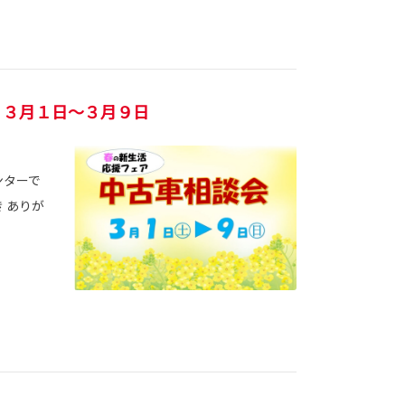
 ３月１日～３月９日
ンターで
 ありが