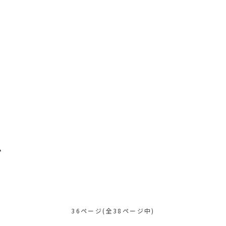
グ
36ページ(全38ページ中)