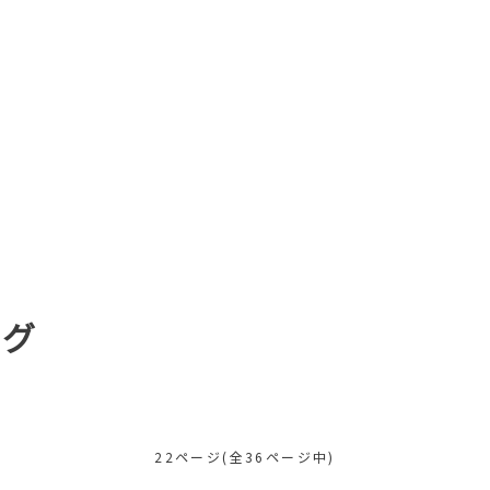
ログ
22ページ(全36ページ中)