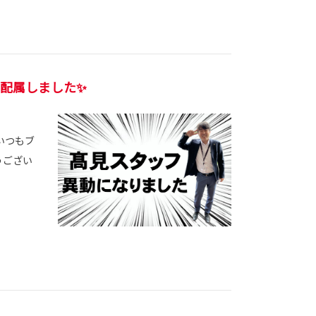
配属しました✨
 いつもブ
うござい