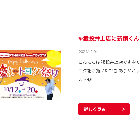
✨猿投井上店に新顔くん
2024.10.04
こんにちは 猿投井上店です🌼
ログをご覧いただき ありがと
ます…
詳しく見る