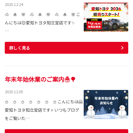
2025.12.24
🐴 🎍 🌸 🐴 🎍 🌸 🐴 🎍 🌸 こ
んにちは😊愛知トヨタ知立宝店です✨
…
詳しく見る
年末年始休業のご案内☃🌳
2025.12.05
⛄ ⛄ ⛄ ⛄ ⛄ ⛄ ⛄ こんにちは🤗
愛知トヨタ知立宝店です⭐ いつもブログ
をご覧いた…