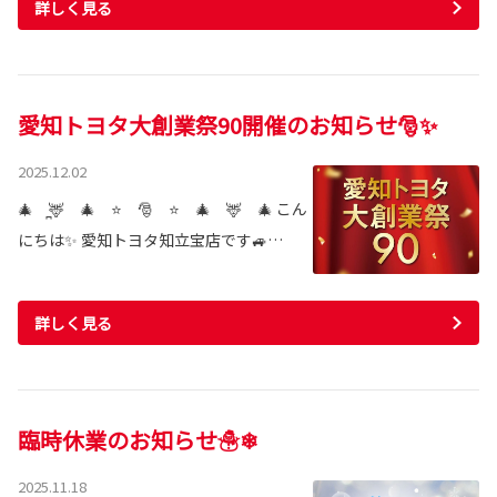
詳しく見る
愛知トヨタ大創業祭90開催のお知らせ🎅✨
2025.12.02
🎄 ̪🦌 🎄 ⭐ 🎅 ⭐ 🎄 🦌 🎄 こん
にちは✨ 愛知トヨタ知立宝店です🚙…
詳しく見る
臨時休業のお知らせ☃❄
2025.11.18