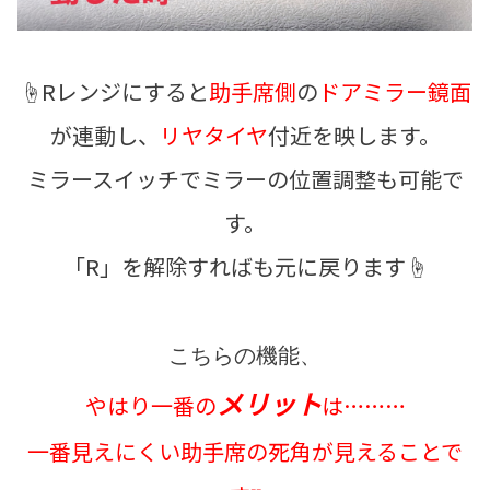
☝Rレンジにすると
助手席側
の
ドアミラー鏡面
が連動し、
リヤタイヤ
付近を映します。
ミラースイッチでミラーの位置調整も可能で
す。
「R」を解除すればも元に戻ります☝
こちらの機能、
メリット
やはり一番の
は………
一番見えにくい助手席の死角が見えることで