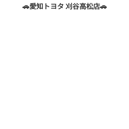
🚗愛知トヨタ 刈谷高松店🚗