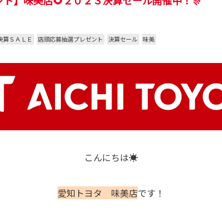
ト】味美店🌻２０２３決算セール開催中！🎊
決算ＳＡＬＥ
店頭応募抽選プレゼント
決算セール
味美
こんにちは☀
愛知トヨタ 味美店
です！