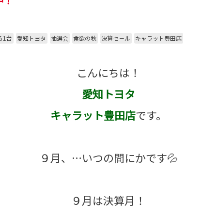
中！
る1台
愛知トヨタ
抽選会
食欲の秋
決算セ－ル
キャラット豊田店
こんにちは！
愛知トヨタ
キャラット豊田店
です。
９月、…いつの間にかです💦
９月は決算月！