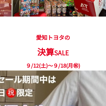
愛知トヨタの
決算
SALE
９/12(土)～９/18(月㊗)