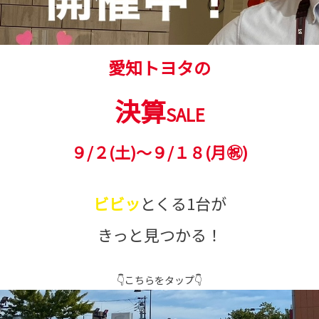
愛知トヨタの
決算
SALE
９/２(土)～９/１８(月㊗)
ビビッ
とくる1台が
きっと見つかる！
👇こちらをタップ👇