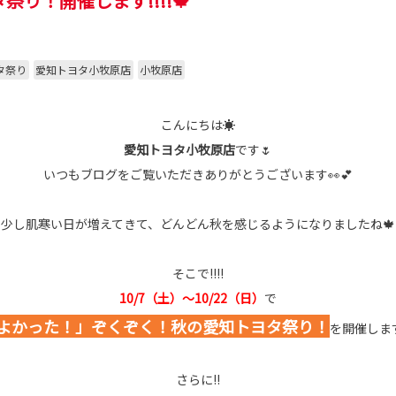
祭り！開催します!!!!🍁
タ祭り
愛知トヨタ小牧原店
小牧原店
こんにちは☀
愛知トヨタ小牧原店
です🌷
いつもブログをご覧いただきありがとうございます👀💕
少し肌寒い日が増えてきて、どんどん秋を感じるようになりましたね🍁
そこで!!!!
10/7（土）～10/22（日）
で
よかった！」ぞくぞく！秋の愛知トヨタ祭り！
を開催します
さらに!!