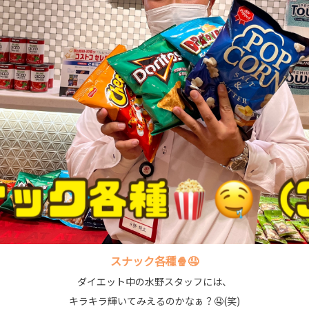
スナック各種🍿🤤
ダイエット中の水野スタッフには、
キラキラ輝いてみえるのかなぁ？🤤(笑)