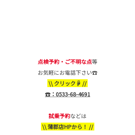
点検予約・ご不明な点
等
お気軽にお電話下さい☎
\\ クリック☟ //
☎：0533-68-4691
試乗予約
などは
\\ 蒲郡店HPから！ //