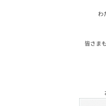
わ
皆さま