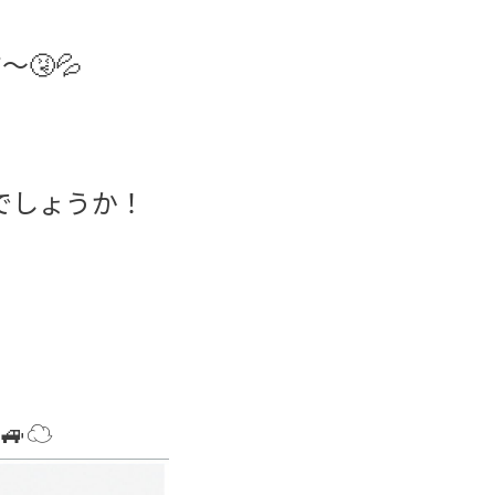
🤧💦
でしょうか！
。
🚙☁