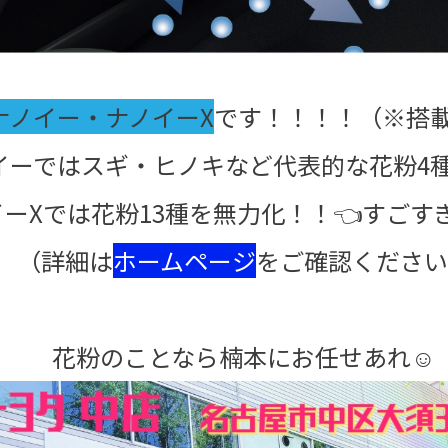
ナノイー・ナノイーX
です！！！！（※搭
イーではスギ・ヒノキなど代表的な花粉4
イーXでは花粉13種を無力化！！👈すごす
（詳細は
ホームページ
をご確認ください
花粉のことなら楠本にお任せあれ☺