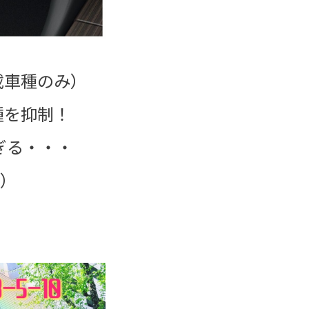
載車種のみ）
種を抑制！
ぎる・・・
）