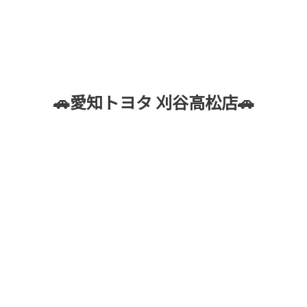
🚗愛知トヨタ 刈谷高松店🚗