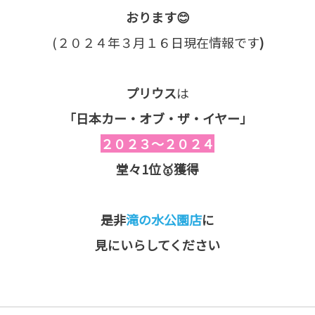
おります😊
(２０２４年３月１６日現在情報です
)
プリウス
は
「日本カー・オブ・ザ・イヤー」
２０２３～２０２４
堂々1位🥇獲得
是非
滝の水公園店
に
見にいらしてください