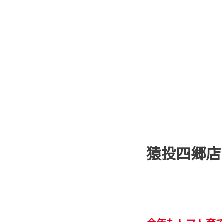
猿投四郷店