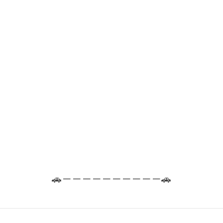
🚗－－－－－－－－－－🚗