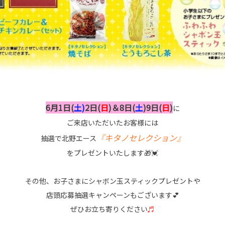
6月1日(
土)
2日(
日
)＆8日(
土
)9日(
日
)
に
ご来店いただいたお客様には
『キタノセレクション』
抽選で北野エース
をプレゼントいたします🎁💓
その他、お子さまにシャボン玉スティックプレゼントや
店頭応募抽選キャンペーンもございます💕
ぜひお立ち寄りください
♬