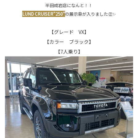
半田成岩店になんと！！
LUND CRUISER"250”
の展示車が入りました👏✨
【グレード VX】
【カラー ブラック】
【7人乗り】