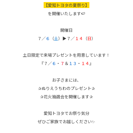
【愛知トヨタの夏祭り】
を開催いたします🍉
開催日
７／
６
（
土
）▶７／
１４
（
日
）
土日限定で来場プレゼントを用意しています！
『７／
６
・
７
＆
１３
・
１４
』
お子さまには、
✰ぬりえうちわのプレゼント✰
✰花火抽選会を開催します✰
愛知トヨタでお祭り気分
ぜひご家族でお越しください✨