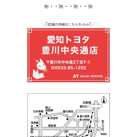
🌺・・🌺・・🌺・・🌺
＼👇店舗の詳細はこちらをclick👇／