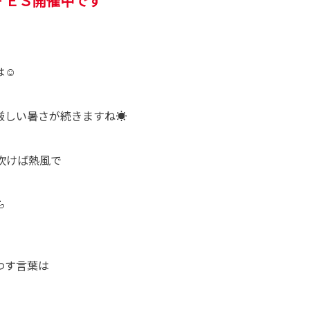
ＦＥＳ開催中です
は☺
厳しい暑さが続きますね☀
吹けば熱風で

わす言葉は