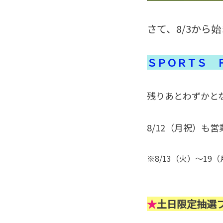
さて、8/3から
ＳＰＯＲＴＳ 
残りあとわずかと
8/12（月祝）も
※8/13（火）～1
★
土日限定抽選