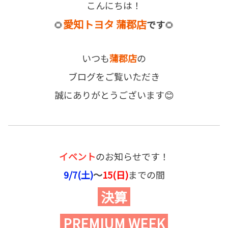
こんにちは！
愛知トヨタ 蒲郡店
🌻
です
🌻
いつも
蒲郡店
の
ブログをご覧いただき
誠にありがとうございます😊
イベント
のお知らせです！
9/7(土)
～
15(日)
までの間
決算
PREMIUM WEEK