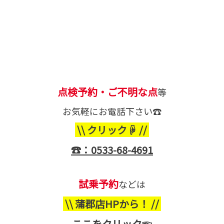
点検予約・ご不明な点
等
お気軽にお電話下さい☎
\\ クリック☟ //
☎：0533-68-4691
試乗予約
などは
\\ 蒲郡店HPから！ //
ここをクリック☜