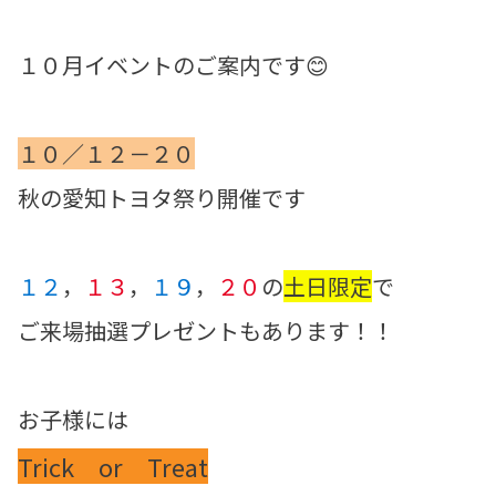
１０月イベントのご案内です😊
１０／１２－２０
秋の愛知トヨタ祭り開催です
１２
，
１３
，
１９
，
２０
の
土日限定
で
ご来場抽選プレゼントもあります！！
お子様には
Trick or Treat