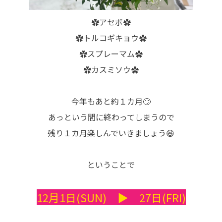
✿アセボ✿
✿トルコギキョウ✿
✿スプレーマム✿
✿カスミソウ✿
今年もあと約１カ月🙄
あっという間に終わってしまうので
残り１カ月楽しんでいきましょう😆
ということで
12月1日(SUN) ▶ 27日(FRI)