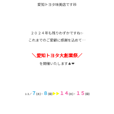
愛知トヨタ味美店です🧸
２０２４年も残りわずかですね✨
これまでのご愛顧に感謝を込めて…
＼愛知トヨタ大創業祭／
を開催いたします🎄❤
７
８
１４
１５
▶▶
(土)・
(日)
(土)・
(日)
１２／