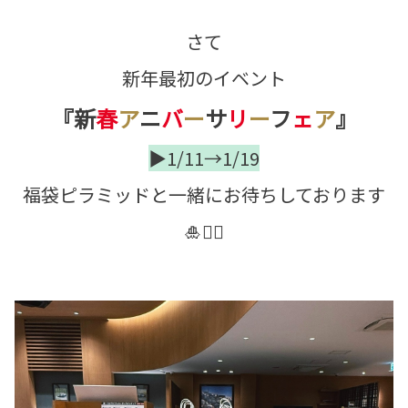
さて
新年最初のイベント
『新
春
ア
ニ
バ
ー
サ
リ
ー
フ
ェ
ア
』
▶1/11→1/19
福袋ピラミッドと一緒にお待ちしております
🎍✌🏼