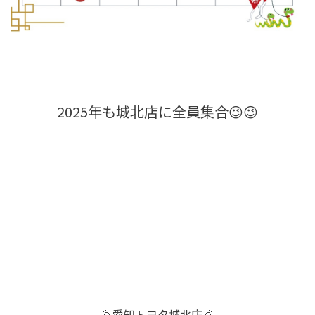
2025年も城北店に全員集合😉😉
🌞愛知トヨタ城北店🌞