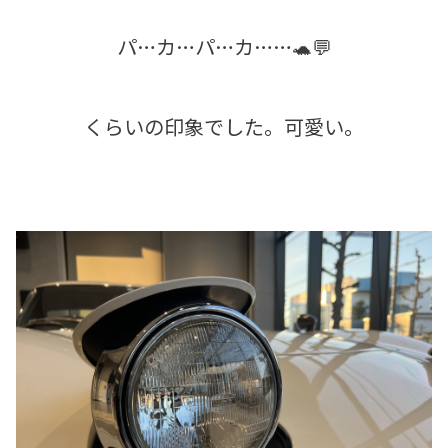
パ…カ…パ…カ……🐢💬
くらいの印象でした。可愛い。