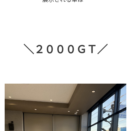
＼２０００ＧＴ／