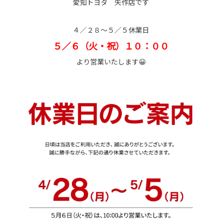
愛知トヨタ 矢作店です
４／２８～５／５休業日
５／６（火・祝）１０：００
より営業いたします😀