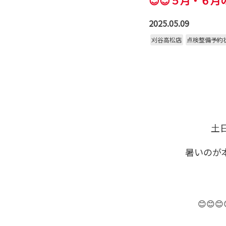
😊😊５月・６月
2025.05.09
刈谷高松店
点検整備予約
土
暑いのが
😊😊😊😊😊😊