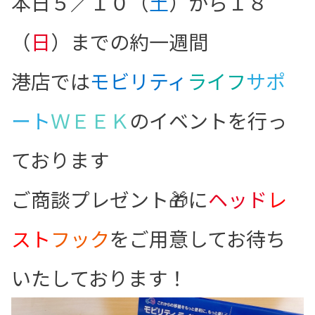
本日５／１０（
土
）から１８
（
日
）までの約一週間
港店では
モビリティ
ライフ
サポ
ート
ＷＥＥＫ
のイベントを行っ
ております
ご商談プレゼント🎁に
ヘッド
レ
スト
フック
をご用意してお待ち
いたしております！