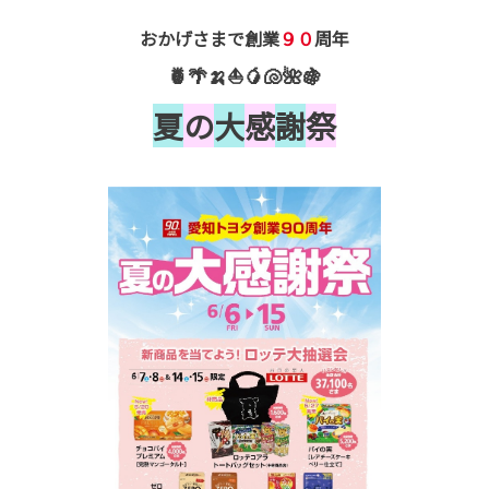
おかげさまで創業
９０
周年
🍍🌴🍌⛵🥭🐚🌺🍇
夏
の
大
感
謝
祭