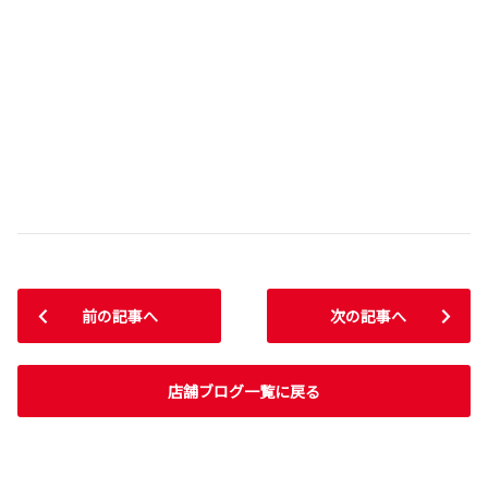
前の記事へ
次の記事へ
店舗ブログ一覧に戻る