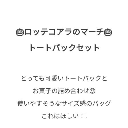
🎂ロッテコアラのマーチ🎂
トートバックセット
とっても可愛いトートバックと
お菓子の詰め合わせ😍
使いやすそうなサイズ感のバッグ
これはほしい！!