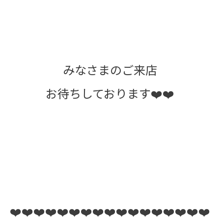
みなさまのご来店
お待ちしております❤️❤️
❤️❤️❤️❤️❤️❤️❤️❤️❤️❤️❤️❤️❤️❤️❤️❤️❤️