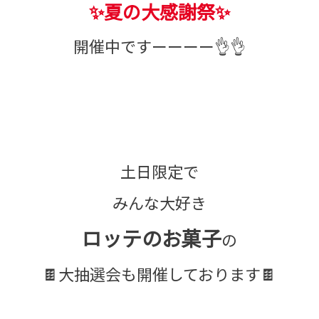
✨夏の大感謝祭✨
開催中ですーーーー👌👌
土日限定で
みんな大好き
ロッテのお菓子
の
🍫大抽選会も開催しております🍫