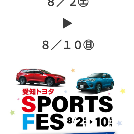
８／２㊏
▶
８／１０㊐