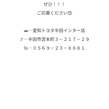
ぜひ！！！
ご応募ください😍
🚗…愛知トヨタ半田インター店
🚩…半田市宮本町３－２１７－２９
℡…０５６９－２３－８８８１