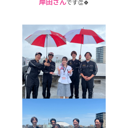
岸田
さん
です👏🍀