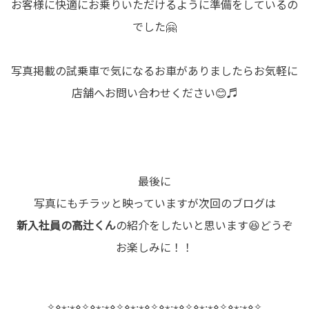
お客様に快適にお乗りいただけるように準備をしているの
でした🤗
写真掲載の試乗車で気になるお車がありましたらお気軽に
店舗へお問い合わせください😊♬
最後に
写真にもチラッと映っていますが次回のブログは
新入社員の高辻くん
の紹介をしたいと思います😆どうぞ
お楽しみに！！
✧⋄⋆⋅⋆⋄✧⋄⋆⋅⋆⋄✧⋄⋆⋅⋆⋄✧⋄⋆⋅⋆⋄✧⋄⋆⋅⋆⋄✧⋄⋆⋅⋆⋄✧