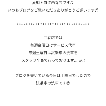
愛知トヨタ西春店です♬
いつもブログをご覧いただきありがとうございます♬
✧⋄⋆⋅⋆⋄✧⋄⋆⋅⋆⋄✧⋄⋆⋅⋆⋄✧⋄⋆⋅⋆⋄✧⋄⋆⋅⋆⋄✧⋄⋆⋅⋆⋄✧
西春店では
毎週金曜日はサービス代車
毎週土曜日は試乗車の洗車を
スタッフ全員で行っております.。o○
ブログを書いている今日は土曜日でしたので
試乗車の洗車です😊