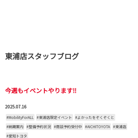
東浦店スタッフブログ
今週もイベントやります‼
2025.07.16
#MobilityForALL
#東浦店限定イベント
#よかったをぞくぞくと
#納期案内
#整備予約状況
#商談予約受付中
#AICHITOYOTA
#東浦店
#愛知トヨタ