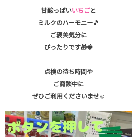
甘酸っぱい
いちご
と
ミルクのハーモニー🎵
ご褒美気分に
ぴったりです🎁🍓
点検の待ち時間や
ご商談中に
ぜひご利用くださいませ☺️