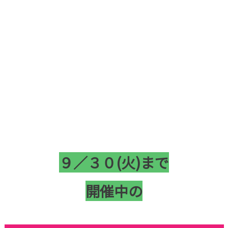
９／３０(火)まで
開催中の