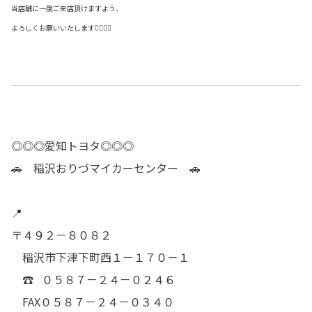
当店舗に一度ご来店頂けますよう、
よろしくお願いいたします🙇‍♂️🙇‍♀️
◎◎◎愛知トヨタ◎◎◎
🚗 稲沢おりづマイカーセンター 🚗
📍
〒４９２－８０８２
稲沢市下津下町西１－１７０－１
☎ ０５８７－２４－０２４６
FAX０５８７－２４－０３４０