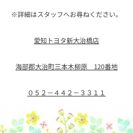
※詳細はスタッフへお尋ねください。
愛知トヨタ新大治橋店
海部郡大治町三本木柳原 120番地
０５２－４４２－３３１１