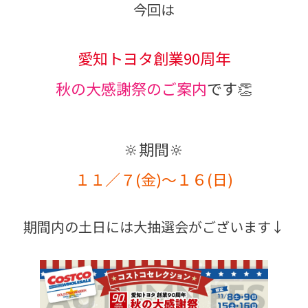
今回は
愛知トヨタ創業90周年
秋の大感謝祭のご案内
です👏
🔆期間🔆
１１／７(金)～１６(日)
期間内の土日には大抽選会がございます↓