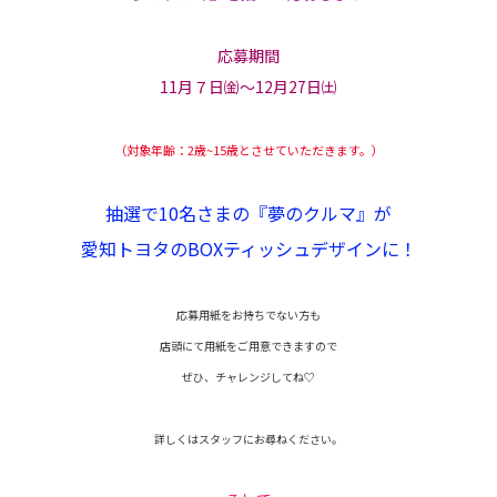
応募期間
11月７日㈮～12月27日㈯
（対象年齢：2歳~15歳とさせていただきます。）
抽選で10名さまの『夢のクルマ』が
愛知トヨタのBOXティッシュデザインに！
応募用紙をお持ちでない方も
店頭にて用紙をご用意できますので
ぜひ、チャレンジしてね♡
詳しくはスタッフにお尋ねください。