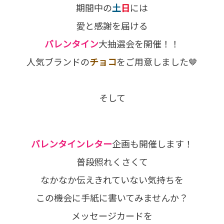
期間中の
土
日
には
愛と感謝を届ける
バレンタイン
大抽選会を開催！！
人気ブランドの
チョコ
をご用意しました🤎
そして
バレンタインレター
企画も開催します！
普段照れくさくて
なかなか伝えきれていない気持ちを
この機会に手紙に書いてみませんか？
メッセージカードを