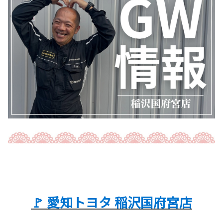
🚩 愛知トヨタ 稲沢
国府宮店