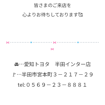
皆さまのご来店を
心よりお待ちしております🥰
⋈
････････････
✶
････････････
⋈
････････････
✶
････････････
⋈
🚘…愛知トヨタ 半田インター店
🚩…半田市宮本町３－２１７－２９
tel:０５６９－２３－８８８１