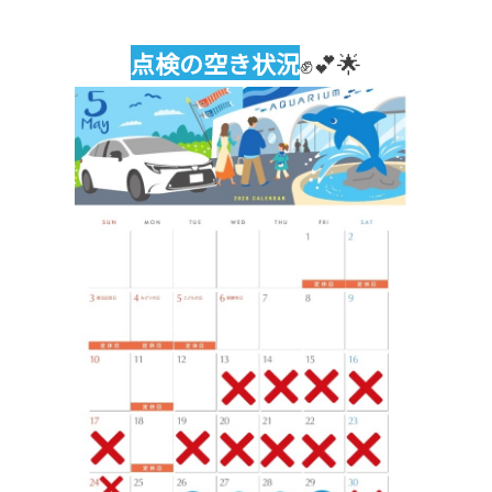
点検の空き状況
✊💕🌟