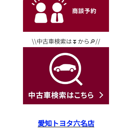
\\中古車検索は⏬から🔎//
愛知トヨタ六名店