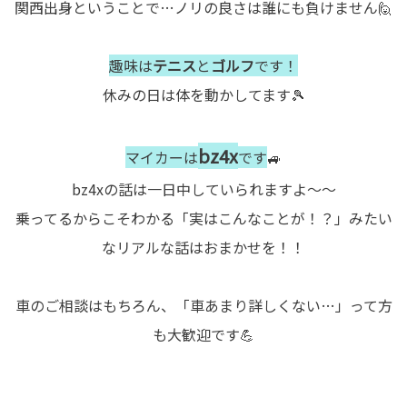
関西出身ということで…ノリの良さは誰にも負けません🙋
趣味は
テニス
と
ゴルフ
です！
休みの日は体を動かしてます🎾
bz4x
マイカーは
です
🚙
bz4xの話は一日中していられますよ～～
乗ってるからこそわかる「実はこんなことが！？」みたい
なリアルな話はおまかせを！！
車のご相談はもちろん、「車あまり詳しくない…」って方
も大歓迎です💪