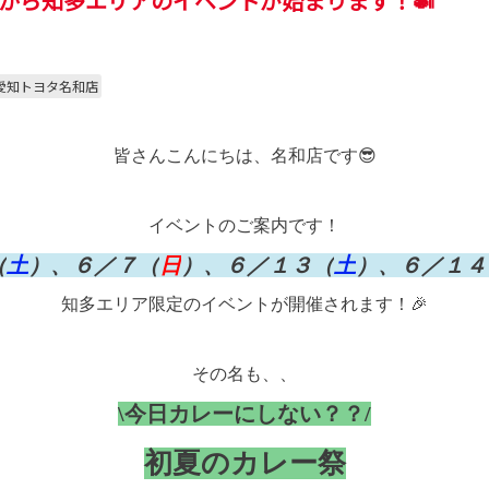
から知多エリアのイベントが始まります！🍛
愛知トヨタ名和店
皆さんこんにちは、名和店です😎
イベントのご案内です！
（
土
）、６／７（
日
）、６／１３（
土
）、６／１４
知多エリア限定のイベントが開催されます！🎉
その名も、、
\今日カレーにしない？？/
初夏のカレー祭