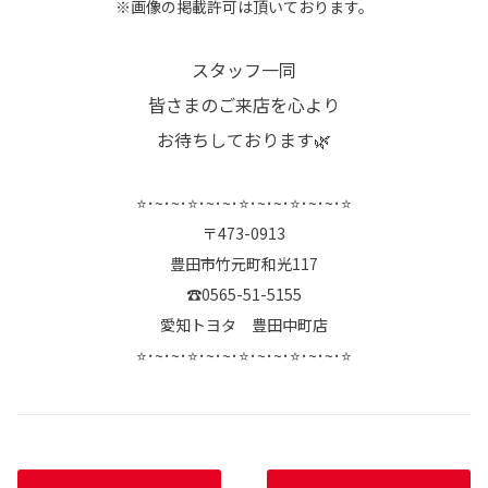
※画像の掲載許可は頂いております。
スタッフ一同
皆さまのご来店を心より
お待ちしております🌿
⭐･~･~･⭐･~･~･⭐･~･~･⭐･~･~･⭐
〒473-0913
豊田市竹元町和光117
☎0565-51-5155
愛知トヨタ 豊田中町店
⭐･~･~･⭐･~･~･⭐･~･~･⭐･~･~･⭐