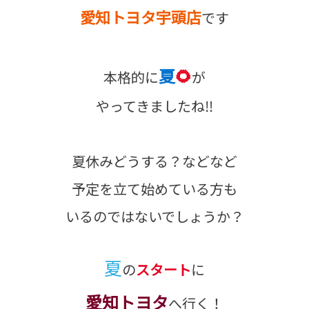
愛知トヨタ宇頭店
です
夏
🌻
本格的に
が
やってきましたね‼
夏休みどうする？などなど
予定を立て始めている方も
いるのではないでしょうか？
夏
の
スタート
に
愛知トヨタ
へ行く！